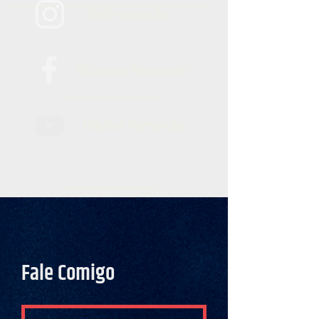
@drremendo
@DoutorRemendo
Doutor Remendo
Fale Comigo